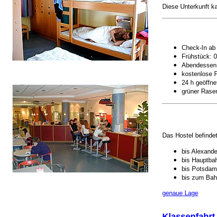
Diese Unterkunft k
Check-In ab
Frühstück: 0
Abendessen:
kostenlose 
24 h geöffne
grüner Rasen
Das Hostel befindet
bis Alexande
bis Hauptbah
bis Potsdame
bis zum Bahn
genaue Lage
Klassenfahrt